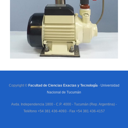
Copyright ©
Facultad de Ciencias Exactas y Tecnología
-
Universidad
Nacional de Tucumán
Avda. Independencia 1800 - C.P. 4000 - Tucumán (Rep. Argentina) -
Teléfono +54 381 436-4093 - Fax +54 381 436-4157