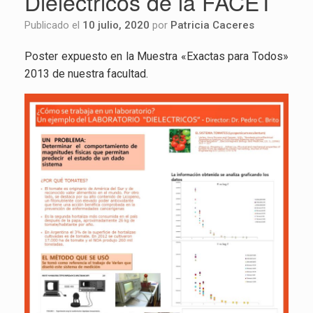
Dieléctricos de la FACET
Publicado el
10 julio, 2020
por
Patricia Caceres
Poster ex­pues­to en la Mues­tra «Exac­tas para Todos»
2013 de nues­tra fa­cul­tad.