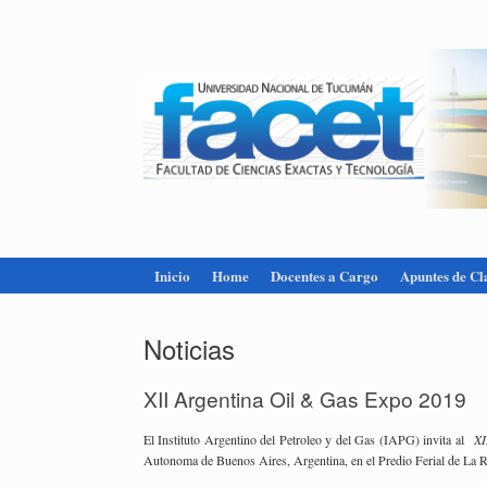
Inicio
Home
Docentes a Cargo
Apuntes de Cl
Noticias
XII Ar­gen­ti­na Oil & Gas Expo 2019
El Ins­ti­tu­to Ar­gen­tino del Pe­tro­leo y del Gas (IAPG) in­vi­ta al
XII
Au­to­no­ma de Bue­nos Aires, Ar­gen­ti­na, en el Pre­dio Fe­rial de La 