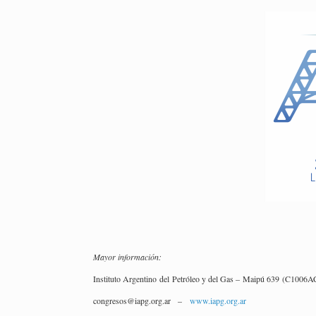
Mayor in­for­ma­ción:
Ins­ti­tu­to Ar­gen­tino del Pe­tró­leo y del Gas – Maipú 639 (C1006A
con­gre­sos@​iapg.​org.​ar –
www.​iapg.​org.​ar