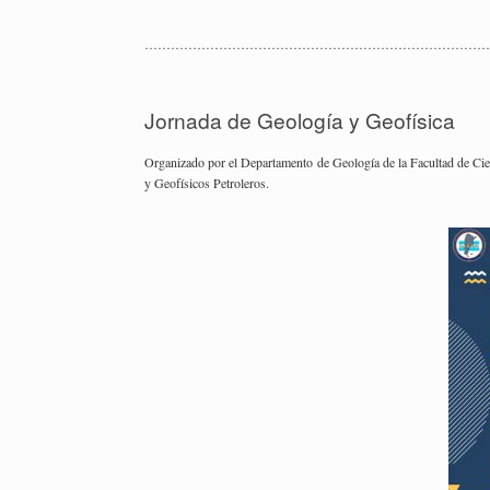
……………………………………………………………………
Jor­na­da de Geo­lo­gía y Geo­fí­si­ca
Or­ga­ni­za­do por el De­par­ta­men­to de Geo­lo­gía de la Fa­cul­tad de Ci
y Geo­fí­si­cos Pe­tro­le­ros.