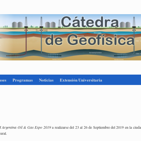
ases
Programas
Noticias
Extensión Universitaria
 Ar­gen­ti­na Oil & Gas Expo 2019
a rea­li­zar­se del 23 al 26 de Sep­tiem­bre del 2019 en la ciu­d
Rural.