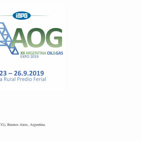
CG), Bue­nos Aires, Ar­gen­ti­na.