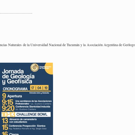
……………………….
en­cias Na­tu­ra­les de la Uni­ver­si­dad Na­cio­nal de Tu­cu­mán y la Aso­cia­ción Ar­gen­ti­na de Geó­lo­g