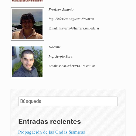
Pro­fe­sor Ad­jun­to
Ing. Fe­de­ri­co Au­gus­to Na­va­rro
Email: fna­va­rro@​herrera.​unt.​edu.​ar
.
Do­cen­te
Ing. Ser­gio Sosa
Email: ssosa@​herrera.​unt.​edu.​ar
Entradas recientes
Propagación de las Ondas Sísmicas