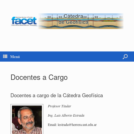
Menú
Docentes a Cargo
Do­cen­tes a cargo de la Cá­te­dra Geo­fí­si­ca
Pro­fe­sor Ti­tu­lar
Ing. Luis Al­ber­to Es­tra­da
Email: les­tra­da@​herrera.​unt.​edu.​ar
.