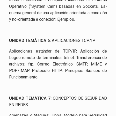
Ope­ra­ti­vo (“Sys­tem Call”) ba­sa­das en So­ckets. Es­
que­ma ge­ne­ral de una apli­ca­ción orien­ta­da a co­ne­xión
y no-orien­ta­da a co­ne­xión: Ejem­plos.
UNI­DAD TE­MÁ­TI­CA 6:
APLI­CA­CIO­NES TCP/IP.
Apli­ca­cio­nes es­tán­dar de TCP/IP. Apli­ca­ción de
Logeo re­mo­to de ter­mi­na­les: tel­net. Trans­fe­ren­cia de
ar­chi­vos: ftp. Co­rreo Elec­tró­ni­co: SMTP, MIME y
POP/IMAP. Pro­to­co­lo HTTP: Prin­ci­pios Bá­si­cos de
Fun­cio­na­mien­to.
UNI­DAD TE­MÁ­TI­CA 7:
CON­CEP­TOS DE SE­GU­RI­DAD
EN REDES.
Ame­na­zas y Ata­ques: Tipos. Mo­de­lo para Se­gu­ri­dad