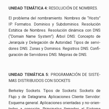
UNI­DAD TE­MÁ­TI­CA 4:
RE­SO­LU­CIÓN DE NOM­BRES.
El pro­ble­ma del nom­bra­mien­to. Nom­bres de “Hosts”
IP. For­ma­tos. Do­mi­nios y Sub­do­mi­nios. Re­so­lu­ción
Es­tá­ti­ca de Nom­bres. Re­so­lu­ción di­ná­mi­ca con DNS
(“Do­main Name Sys­tem”). Árbol DNS: Con­cep­to de
Je­rar­quía y De­le­ga­ción de Au­to­ri­dad. Tipos de ser­vi­
do­res DNS. Zonas y Do­mi­nios. Re­gis­tros DNS. Con­fi­
gu­ra­ción de Ser­vi­do­res DNS. Me­jo­ras de DNS.
UNI­DAD TE­MÁ­TI­CA 5:
PRO­GRA­MA­CIÓN DE SIS­TE­
MAS DIS­TRI­BUI­DOS CON SO­CKETS
Ber­ke­ley So­ckets. Tipos de So­ckets: So­ckets de
Flujo y de Da­ta­gra­ma. Apli­ca­cio­nes Clien­te Ser­vi­dor:
Es­que­ma ge­ne­ral. Apli­ca­cio­nes orien­ta­das y no-orien­
ta­das a co­ne­xión. Prin­ci­pa­les lla­ma­das al Sis­te­ma