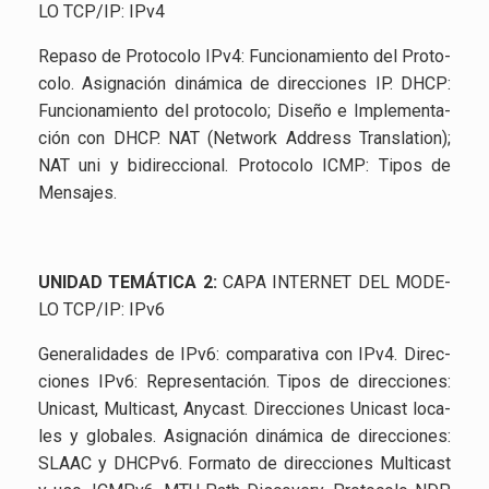
LO TCP/IP: IPv4
Re­pa­so de Pro­to­co­lo IPv4: Fun­cio­na­mien­to del Pro­to­
co­lo. Asig­na­ción di­ná­mi­ca de di­rec­cio­nes IP. DHCP:
Fun­cio­na­mien­to del pro­to­co­lo; Di­se­ño e Im­ple­men­ta­
ción con DHCP. NAT (Net­work Ad­dress Trans­la­tion);
NAT uni y bi­di­rec­cio­nal. Pro­to­co­lo ICMP: Tipos de
Men­sa­jes.
UNI­DAD TE­MÁ­TI­CA 2:
CAPA IN­TER­NET DEL MO­DE­
LO TCP/IP: IPv6
Ge­ne­ra­li­da­des de IPv6: com­pa­ra­ti­va con IPv4. Di­rec­
cio­nes IPv6: Re­pre­sen­ta­ción. Tipos de di­rec­cio­nes:
Uni­cast, Mul­ti­cast, Any­cast. Di­rec­cio­nes Uni­cast lo­ca­
les y glo­ba­les. Asig­na­ción di­ná­mi­ca de di­rec­cio­nes:
SLAAC y DHCP­v6. For­ma­to de di­rec­cio­nes Mul­ti­cast