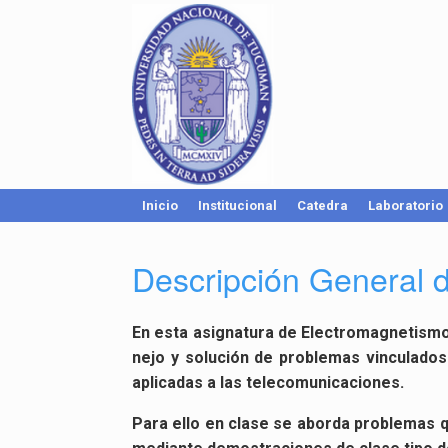
Inicio
Institucional
Catedra
Laboratorio
Descripción General 
En esta asig­na­tu­ra de Elec­tro­mag­ne­tis­m
ne­jo y so­lu­ción de pro­ble­mas vin­cu­la­dos
apli­ca­das a las te­le­co­mu­ni­ca­cio­nes.
Para ello en clase se abor­da pro­ble­mas que 