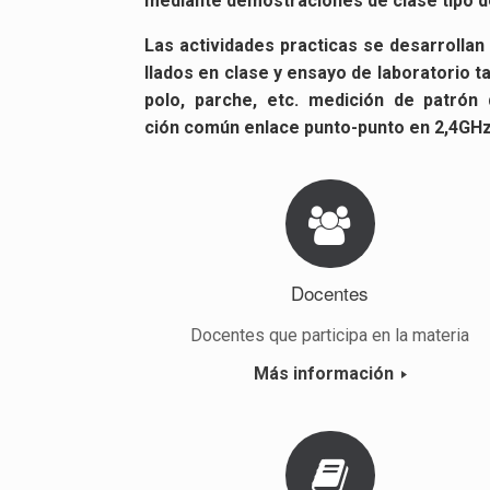
me­dian­te de­mos­tra­cio­nes de clase tipo d
Las ac­ti­vi­da­des prac­ti­cas se desa­rro­lla
lla­dos en clase y en­sa­yo de la­bo­ra­to­rio 
po­lo, par­che, etc. me­di­ción de pa­trón d
ción común en­la­ce pun­to-pun­to en 2,4GHz
Do­cen­tes
Do­cen­tes que par­ti­ci­pa en la ma­te­ria
Más in­for­ma­ción