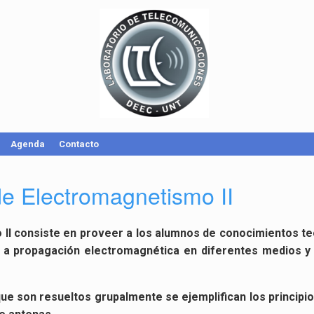
Agenda
Contacto
de Electromagnetismo II
o II con­sis­te en pro­veer a los alum­nos de co­no­ci­mien­tos teó
 a pro­pa­ga­ción elec­tro­mag­né­ti­ca en di­fe­ren­tes me­dios y 
son re­suel­tos gru­pal­men­te se ejem­pli­fi­can los prin­ci­pios