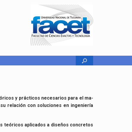
­ri­cos y prác­ti­cos ne­ce­sa­rios para el ma­
su re­la­ción con so­lu­cio­nes en in­ge­nie­ría
 teó­ri­cos apli­ca­dos a di­se­ños con­cre­tos