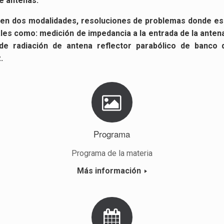
e an­te­nas.
n en dos mo­da­li­da­des, re­so­lu­cio­nes de pro­ble­mas donde es 
tales como: me­di­ción de im­pe­dan­cia a la en­tra­da de la an­te­na
e ra­dia­ción de an­te­na re­flec­tor pa­ra­bó­li­co de banco d
.
Pro­gra­ma
Pro­gra­ma de la ma­te­ria
Más in­for­ma­ción