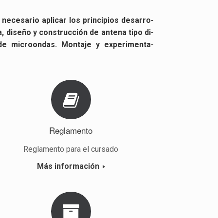
ne­ce­sa­rio apli­car los prin­ci­pios desa­rro­
, di­se­ño y cons­truc­ción de an­te­na tipo di­
e mi­cro­on­das. Mon­ta­je y ex­pe­ri­men­ta­
Re­gla­men­to
Re­gla­men­to para el cur­sa­do
Más in­for­ma­ción