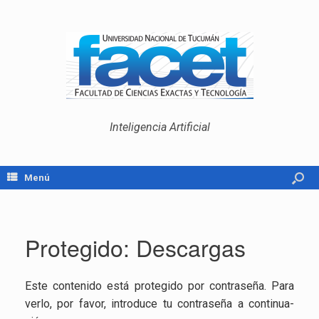
Inteligencia Artificial
Menú
Protegido: Descargas
Este con­te­ni­do está pro­te­gi­do por con­tra­se­ña. Para
verlo, por favor, in­tro­du­ce tu con­tra­se­ña a con­ti­nua­