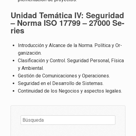
Uni­dad Te­má­ti­ca IV: Se­gu­ri­dad
– Norma ISO 17799 – 27000 Se­
ries
In­tro­duc­ción y Al­can­ce de la Norma. Po­lí­ti­ca y Or­
ga­ni­za­ción.
Cla­si­fi­ca­ción y Con­trol. Se­gu­ri­dad Per­so­nal, Fí­si­ca
y Am­bien­tal.
Ges­tión de Co­mu­ni­ca­cio­nes y Ope­ra­cio­nes.
Se­gu­ri­dad en el Desa­rro­llo de Sis­te­mas.
Con­ti­nui­dad de los Ne­go­cios y as­pec­tos le­ga­les.