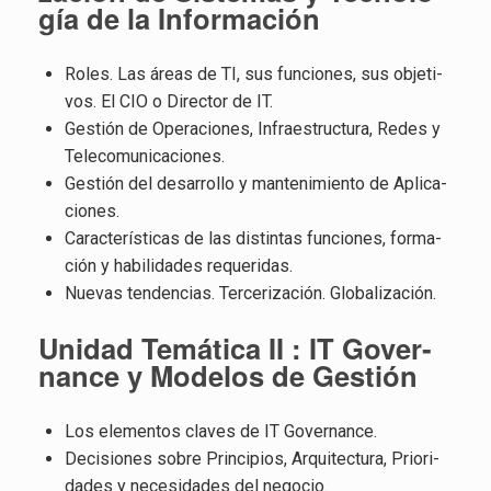
gía de la In­for­ma­ción
Roles. Las áreas de TI, sus fun­cio­nes, sus ob­je­ti­
vos. El CIO o Di­rec­tor de IT.
Ges­tión de Ope­ra­cio­nes, In­fra­es­truc­tu­ra, Redes y
Te­le­co­mu­ni­ca­cio­nes.
Ges­tión del desa­rro­llo y man­te­ni­mien­to de Apli­ca­
cio­nes.
Ca­rac­te­rís­ti­cas de las dis­tin­tas fun­cio­nes, for­ma­
ción y ha­bi­li­da­des re­que­ri­das.
Nue­vas ten­den­cias. Ter­ce­ri­za­ción. Glo­ba­li­za­ción.
Uni­dad Te­má­ti­ca II : IT Go­ver­
nan­ce y Mo­de­los de Ges­tión
Los ele­men­tos cla­ves de IT Go­ver­nan­ce.
De­ci­sio­nes sobre Prin­ci­pios, Ar­qui­tec­tu­ra, Prio­ri­
da­des y ne­ce­si­da­des del ne­go­cio.