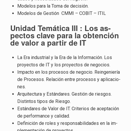
Mo­de­los para la Toma de de­ci­sión.
Mo­de­los de Ges­tión CMMI – COBIT – ITIL
Uni­dad Te­má­ti­ca III : Los as­
pec­tos clave para la ob­ten­ción
de valor a par­tir de IT
La Era in­dus­trial y la Era de la In­for­ma­ción. Los
pro­yec­tos de IT y los pro­yec­tos de ne­go­cios.
Im­pac­to en los pro­ce­sos de ne­go­cio. Re­in­ge­nie­ría
de Pro­ce­sos. Re­la­ción entre pro­ce­sos y apli­ca­cio­
nes.
Ar­qui­tec­tu­ra y Es­tán­da­res. Ges­tión de ries­gos.
Dis­tin­tos tipos de Ries­go.
Es­tán­da­res de Valor de IT. Cri­te­rios de acep­ta­ción
de per­for­man­ce y ca­li­dad.
De­fi­ni­ción de roles y res­pon­sa­bi­li­da­des en la im­
ple­men­ta­ción de pro­yec­tos.