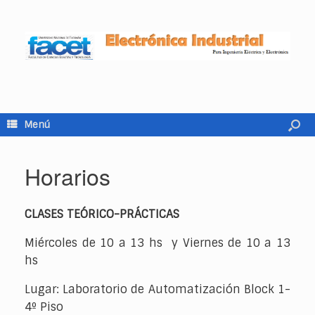
Menú
Horarios
CLA­SES TEÓ­RI­CO-PRÁC­TI­CAS
Miér­co­les de 10 a 13 hs y Vier­nes de 10 a 13
hs
Lugar: La­bo­ra­to­rio de Au­to­ma­ti­za­ción Block 1-
4º Piso