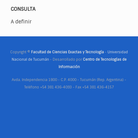
CON­SUL­TA
A de­fi­nir
Copyright ©
Facultad de Ciencias Exactas y Tecnología
-
Universidad
Nacional de Tucumán
- Desarrollado por
Centro de Tecnologías de
Información
Avda. Independencia 1800 - C.P. 4000 - Tucumán (Rep. Argentina) -
Teléfono +54 381 436-4093 - Fax +54 381 436-4157