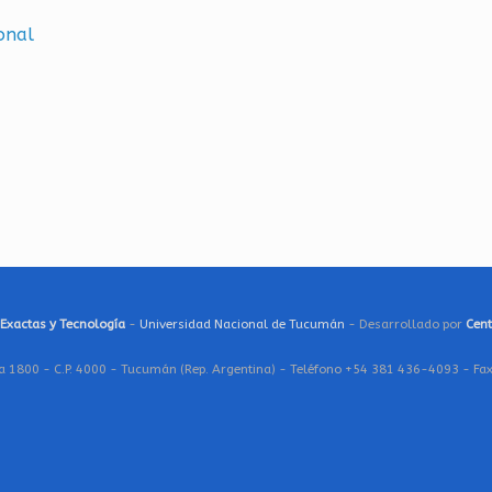
o­nal
 Exactas y Tecnología
-
Universidad Nacional de Tucumán
- Desarrollado por
Cent
a 1800 - C.P. 4000 - Tucumán (Rep. Argentina) - Teléfono +54 381 436-4093 - F