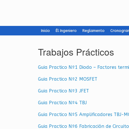
Inicio
Él Ingeniero
Reglamento
Cronogra
Trabajos Prácticos
Guia Prac­ti­co Nº1 Diodo – Fac­to­res ter­mi
Guia Prac­ti­co Nº2 MOS­FET
Guia Prac­ti­co Nº3 JFET
Guia Prac­ti­co Nº4 TBJ
Guia Prac­ti­co Nº5 Am­pli­fi­ca­do­res TBJ
Guia Prac­ti­co Nº6 Fa­bri­ca­ción de Cir­cui­tos