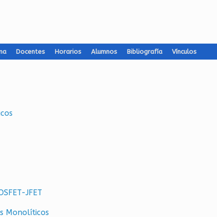
ma
Docentes
Horarios
Alumnos
Bibliografía
Vínculos
­cos
-MOS­FET-JFET
 Mo­no­lí­ti­cos