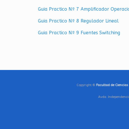
Guia Prac­ti­co Nº 7 Am­pli­fi­ca­dor Ope­ra­ci
Guia Prac­ti­co Nº 8 Re­gu­la­dor Li­neal
Guia Prac­ti­co Nº 9 Fuen­tes Swit­ching
Copyright ©
Facultad de Ciencias
Avda. Independenci