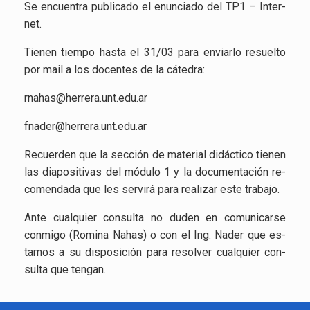
Se en­cuen­tra pu­bli­ca­do el enun­cia­do del TP1 – In­ter­
net.
Tie­nen tiem­po hasta el 31/03 para en­viar­lo re­suel­to
por mail a los do­cen­tes de la cá­te­dra:
rnahas@​herrera.​unt.​edu.​ar
fna­der@​herrera.​unt.​edu.​ar
Re­cuer­den que la sec­ción de ma­te­rial di­dác­ti­co tie­nen
las dia­po­si­ti­vas del mó­du­lo 1 y la do­cu­men­ta­ción re­
co­men­da­da que les ser­vi­rá para rea­li­zar este tra­ba­jo.
Ante cual­quier con­sul­ta no duden en co­mu­ni­car­se
con­mi­go (Ro­mi­na Nahas) o con el Ing. Nader que es­
ta­mos a su dis­po­si­ción para re­sol­ver cual­quier con­
sul­ta que ten­gan.