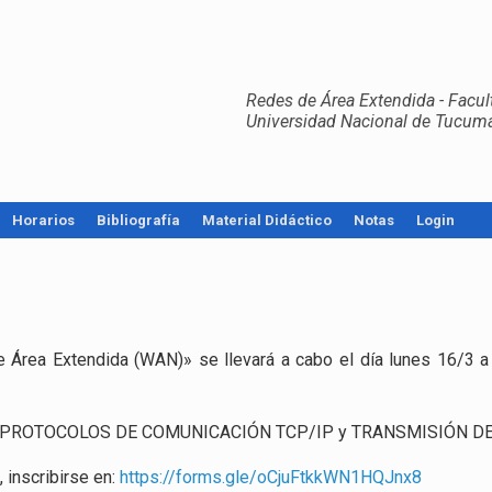
Redes de Área Extendida - Facul
Universidad Nacional de Tucum
Horarios
Bibliografía
Material Didáctico
Notas
Login
de Área Ex­ten­di­da (WAN)» se lle­va­rá a cabo el día lunes 16/3 a
gu­lar PRO­TO­CO­LOS DE CO­MU­NI­CA­CIÓN TCP/IP y TRANS­MI­SIÓN 
ins­cri­bir­se en:
https://​forms.​gle/​oCj​uFtk​kWN1​HQJn​x8