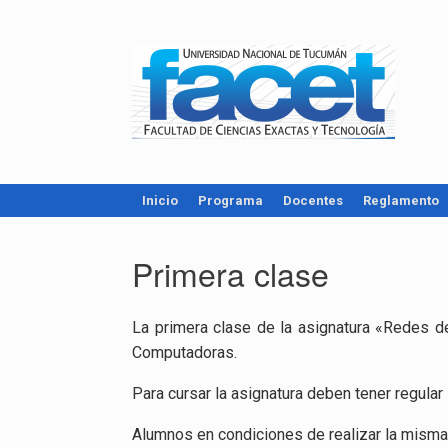
Inicio
Programa
Docentes
Reglamento
Primera clase
La pri­me­ra clase de la asig­na­tu­ra «Redes 
Compu­tado­ras.
Para cur­sar la asig­na­tu­ra deben tener re­
Alum­nos en con­di­cio­nes de rea­li­zar la misma, 